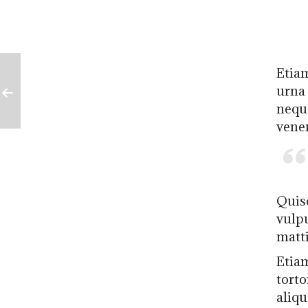
Etiam
urna 
nequ
venen
Quis
vulpu
matti
Etiam
torto
aliqu