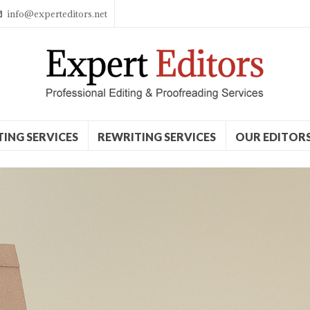
info@experteditors.net
TING SERVICES
REWRITING SERVICES
OUR EDITOR