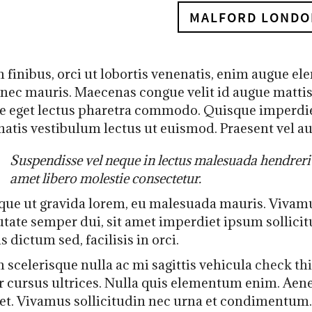
MALFORD LONDO
 finibus, orci ut lobortis venenatis, enim augue e
nec mauris. Maecenas congue velit id augue mattis su
e eget lectus pharetra commodo. Quisque imperdie
atis vestibulum lectus ut euismod. Praesent vel aug
Suspendisse vel neque in lectus malesuada hendrerit 
amet libero molestie consectetur.
que ut gravida lorem, eu malesuada mauris. Vivamu
tate semper dui, sit amet imperdiet ipsum sollicitu
s dictum sed, facilisis in orci.
 scelerisque nulla ac mi sagittis vehicula
check thi
r cursus ultrices. Nulla quis elementum enim. Aen
et. Vivamus sollicitudin nec urna et condimentum.