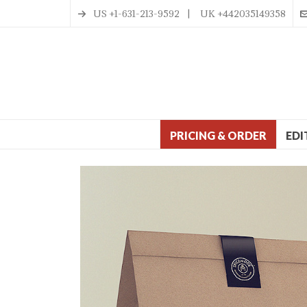
US +1-631-213-9592 | UK +442035149358
PRICING & ORDER
EDI