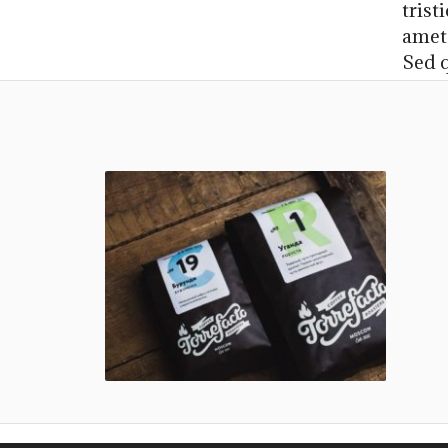
trist
amet 
Sed q
Torre Facto