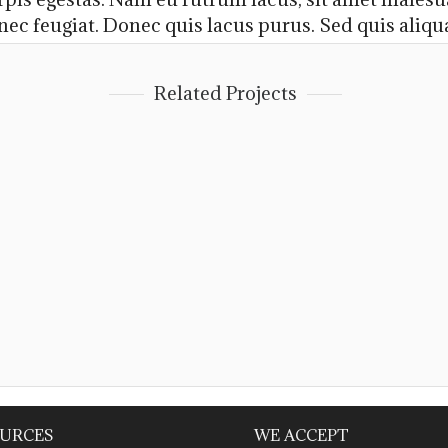
 nec feugiat. Donec quis lacus purus. Sed quis aliq
Related Projects
URCES
WE ACCEPT