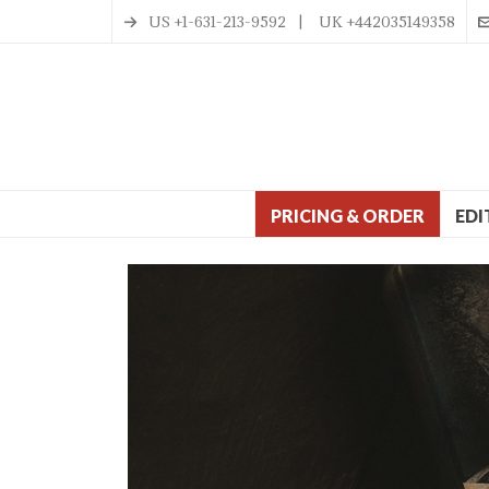
US +1-631-213-9592 | UK +442035149358
PRICING & ORDER
EDI