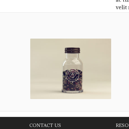
velit
Spicemode
CONTACT US
RESO