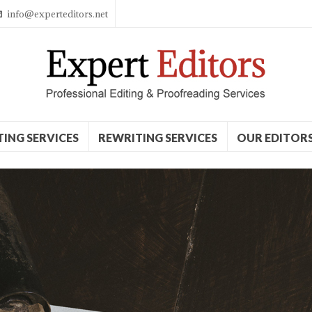
info@experteditors.net
TING SERVICES
REWRITING SERVICES
OUR EDITOR