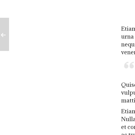
Etiam
urna
nequ
venen
Quis
vulpu
matti
Etiam
Null
et co
ac tu