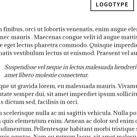
LOGOTYPE
 finibus, orci ut lobortis venenatis, enim augue e
 nec mauris
. Maecenas congue velit id augue mattis 
e eget lectus pharetra commodo. Quisque imperdie
atis vestibulum lectus ut euismod. Praesent vel aug
Suspendisse vel neque in lectus malesuada hendrerit 
amet libero molestie consectetur.
que ut gravida lorem, eu malesuada mauris. Vivamu
tate semper dui, sit amet imperdiet ipsum sollicitu
s dictum sed, facilisis in orci.
 scelerisque nulla ac mi sagittis vehicula. Nulla por
a quis elementum enim. Aenean ac dolor sed enim d
ndimentum. Pellentesque habitant morbi tristique
rpis egestas. Nam eu rutrum lacus, sit amet malesua